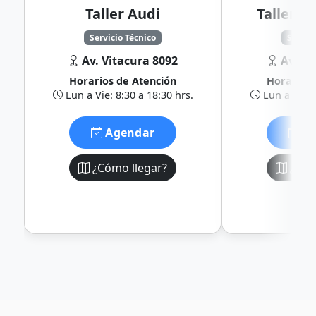
Taller Audi
Taller 
Servicio Técnico
Servic
Av. Vitacura 8092
Av Vit
Horarios de Atención
Horarios 
Lun a Vie: 8:30 a 18:30 hrs.
Lun a Vie: 8
Agendar
Ag
¿Cómo llegar?
¿Cóm