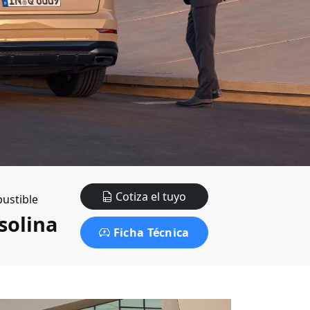
Cotiza el tuyo
ustible
solina
Ficha Técnica